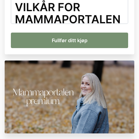
VILKÅR FOR
MAMMAPORTALEN
PREMIUM
INTRODUKSJON
Disse vilkårene regulerer deltakelse i Mammaportalen
Premium, som tilbys av Glad Barndom v/Monica
Helland Tøsse (org.nr. 931186124).
Ved å melde deg på Mammaportalen Premium godtar
du disse vilkårene fullt ut. Dersom du ikke er enig i
vilkårene, kan du ikke delta i tjenesten.
TJENESTEBESKRIVELSE
Mammaportalen Premium er et månedlig abonnement
som inkluderer:
Ukentlige treninger (5-15 minutter) fra Monica
Helland Tøsse