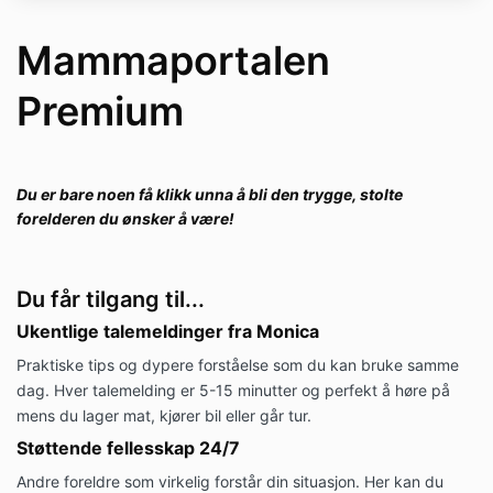
Tilgang til privat fellesskap/chat-gruppe
Månedlige challenges og
Mammaportalen
implementeringsoppgaver
Tilgang til arkiv med tidligere treninger
Premium
Pris: 499,- NOK per måned
GRUPPEREGLER OG
Du er bare noen få klikk unna å bli den trygge, stolte
FELLESSKAPSATFERD
forelderen du ønsker å være!
Kommunikasjon i gruppen:
Vis støtte ved å reagere med emoji fremfor å
skrive enkle meldinger som "enig" eller "bra
Du får tilgang til...
jobba"
Ukentlige talemeldinger fra Monica
Bruk riktig chat-tråd for forskjellige formål
(felles chat, treninger, etc.)
Praktiske tips og dypere forståelse som du kan bruke samme
Private meldinger til Monica vil ikke bli besvart
dag. Hver talemelding er 5-15 minutter og perfekt å høre på
Taushetsplikt og konfidensialitet:
mens du lager mat, kjører bil eller går tur.
Det som deles i gruppen skal IKKE deles videre
Støttende fellesskap 24/7
utenfor fellesskapet, dette gjelder når du er
medlem, men også når du melder deg ut av
Andre foreldre som virkelig forstår din situasjon. Her kan du