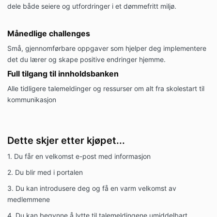
fellesskapet
dele både seiere og utfordringer i et dømmefritt miljø.
Medlemslister og personlig informasjon om
andre deltakere er konfidensielt
Dette skal være et trygt rom hvor alle skal føle
Månedlige challenges
seg sikre på å dele
Små, gjennomførbare oppgaver som hjelper deg implementere
Oppførsel:
det du lærer og skape positive endringer hjemme.
Vi forventer en støttende og positiv tone i alle
Full tilgang til innholdsbanken
tråder
Respekter alle medlemmers erfaringer og
Alle tidligere talemeldinger og ressurser om alt fra skolestart til
utfordringer
kommunikasjon
Konstruktive bidrag og støtte til andre
medlemmer oppfordres
BETALING OG BINDING
Dette skjer etter kjøpet...
Mammaportalen Premium koster 499,- NOK
1. Du får en velkomst e-post med informasjon
per måned
2. Du blir med i portalen
Medlemskapet har 3 måneders binding fra
påmeldingsdato
3. Du kan introdusere deg og få en varm velkomst av
Første betaling trekkes ved påmelding
medlemmene
Etter bindingsperioden trekkes beløpet
automatisk hver måned
4. Du kan begynne å lytte til talemeldingene umiddelbart