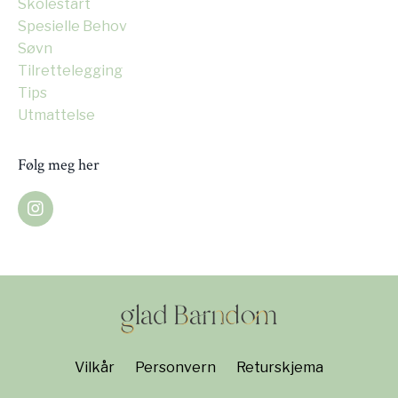
Skolestart
Spesielle Behov
Søvn
Tilrettelegging
Tips
Utmattelse
Følg meg her
Vilkår
Personvern
Returskjema